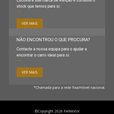
Escolha a sua marca de eleição e consulte o
stock que temos para si.
VER MAIS
NÃO ENCONTROU O QUE PROCURA?
Contacte a nossa equipa para o ajudar a
encontrar o carro ideal para si.
VER MAIS
*Chamada para a rede fixa/móvel nacional.
©Copyright 2026
FielMotor