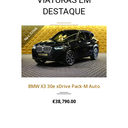
DESTAQUE
Nac. C/IVA
Nac. C/
2022
Automática
100000
BMW X3 30e xDrive Pack-M Auto
€38,790.00