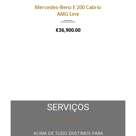
Nac. C/
AMG
Mercedes-Benz E 200 Cabrio
BM
AMG Line
€36,900.00
SERVIÇOS
ACIMA DE TUDO EXISTIMOS PARA