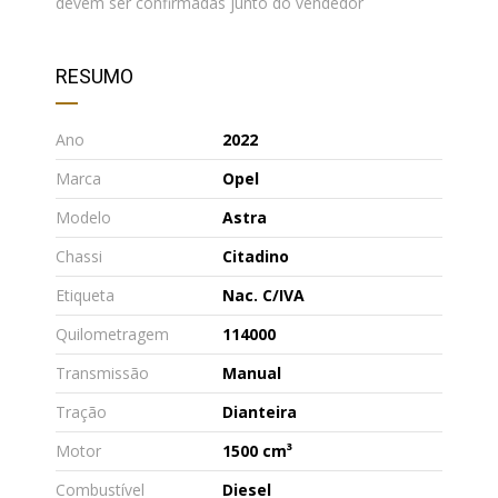
devem ser confirmadas junto do vendedor
RESUMO
Ano
2022
Marca
Opel
Modelo
Astra
Chassi
Citadino
Etiqueta
Nac. C/IVA
Quilometragem
114000
Transmissão
Manual
Tração
Dianteira
Motor
1500 cm³
Combustível
Diesel