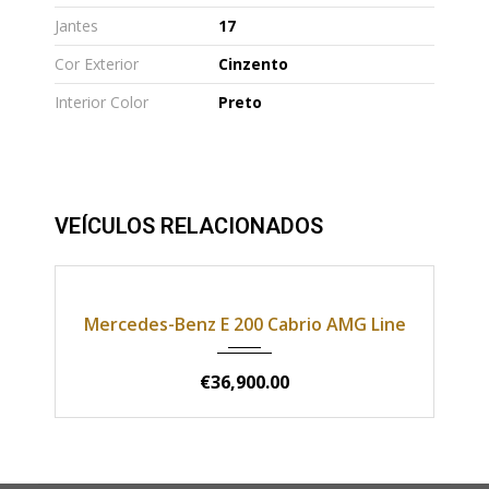
Jantes
17
Cor Exterior
Cinzento
Interior Color
Preto
VEÍCULOS RELACIONADOS
000
2019
Automática
165000
AMG Line
Mercedes-Benz GLC Coupe
€40,400.00