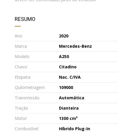
RESUMO
Ano
2020
Marca
Mercedes-Benz
Modelo
A250
Chassi
Citadino
Etiqueta
Nac. C/IVA
Quilometragem
109000
Transmissão
Automática
Tração
Dianteira
Motor
1300 cm³
Combustível
Híbrido Plug-In