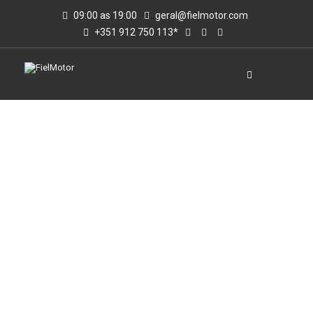
09:00 as 19:00
geral@fielmotor.com
+351 912 750 113*
VIATURAS