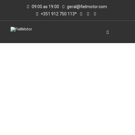
09:00 as 19:00
geral@fielmotor.com
+351 912 750 113*
VIATURAS