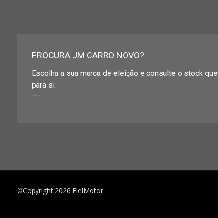
PROCURA UM CARRO NOVO?
Escolha a sua marca de eleição e consulte o stock qu
para si.
©Copyright 2026
FielMotor