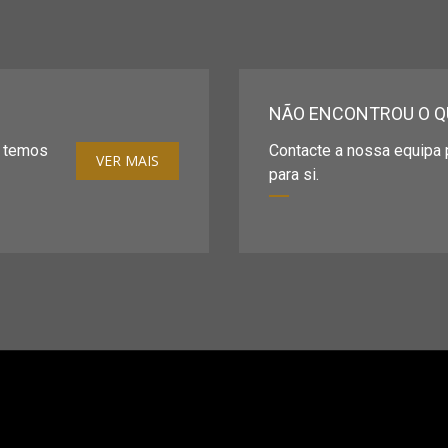
NÃO ENCONTROU O Q
e temos
Contacte a nossa equipa p
VER MAIS
para si.