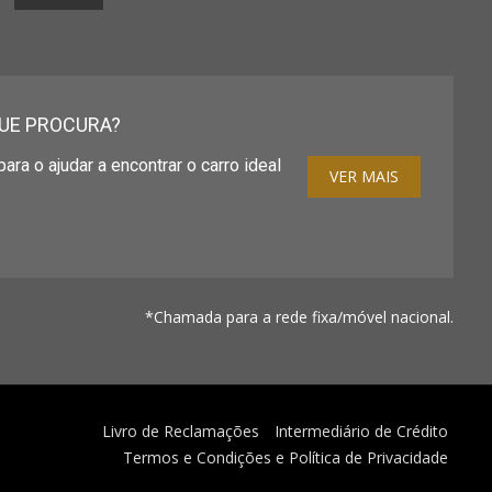
UE PROCURA?
ara o ajudar a encontrar o carro ideal
VER MAIS
*Chamada para a rede fixa/móvel nacional.
Livro de Reclamações
Intermediário de Crédito
Termos e Condições e Política de Privacidade