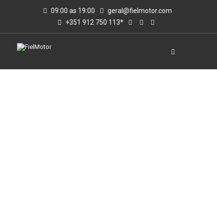
09:00 as 19:00
geral@fielmotor.com
+351 912 750 113*
VIATURAS